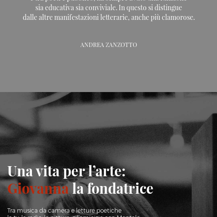
sia educativa sia conviviale. In questo si distingue
dalle altre manifestazioni letterarie, anche più clamorose.
ANDREA ZANZOTTO
Una vita per l’arte:
Giovanna
la fondatrice
Tra musica da camera e letture poetiche