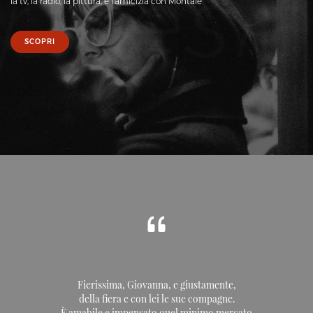
la tv, la radio, la pittura, e l’amicizia con Montale
SCOPRI
Fierissima, Giovanna, e giustamente,
della fiera e con lei le sue compagne.
È amabile e impensato quel minimo mercato